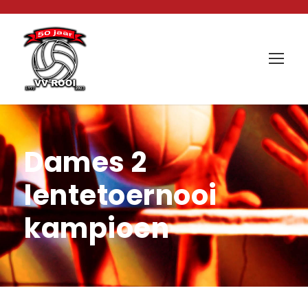
Dames 2
lentetoernooi
kampioen