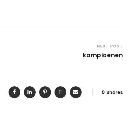
NEXT POST
kampioenen
0
Shares