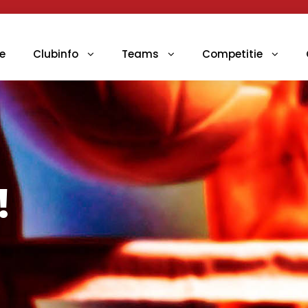
e
Clubinfo
Teams
Competitie
!