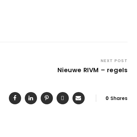
NEXT POST
Nieuwe RIVM – regels
0
Shares