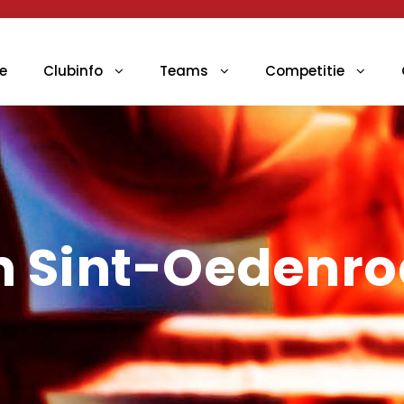
e
Clubinfo
Teams
Competitie
in Sint-Oedenr