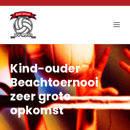
Kind-ouder
Beachtoernooi
zeer grote
opkomst