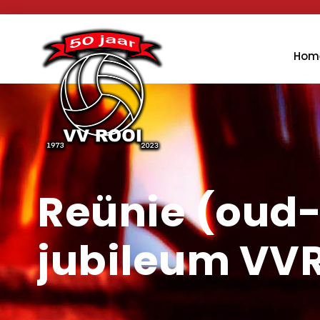
Hom
Reünie (oud-
jubileum VV