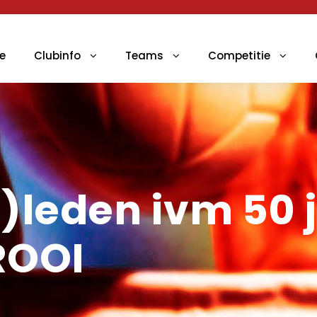
e
Clubinfo
Teams
Competitie
)leden ivm 50 j
ROOI