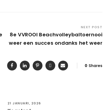
NEXT POST
e
8e VVROOI Beachvolleybaltoernooi
weer een succes ondanks het weer
0
Shares
21 JANUARI, 2026